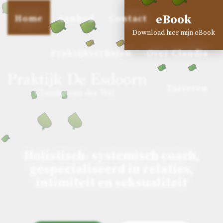
eBook
Home
Aanbod
Contact
Download hier mijn eBook
Praktijkverhalen
Over Claudia
Tarieven
Holistisch- systemisch coach,
gespecialiseerd in relaties,
intimiteit en seksualiteit